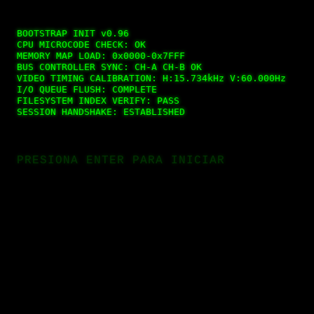
BOOTSTRAP INIT v0.96

PANT
CPU MICROCODE CHECK: OK

MEMORY MAP LOAD: 0x0000-0x7FFF

BUS CONTROLLER SYNC: CH-A CH-B OK

VIDEO TIMING CALIBRATION: H:15.734kHz V:60.000Hz

I/O QUEUE FLUSH: COMPLETE

FILESYSTEM INDEX VERIFY: PASS

ULTIMA ACTUALIZACION · AGOSTO 2026 ·
ULT
PRESIONA ENTER PARA INICIAR
ARCHIVO
|
FORTUNA