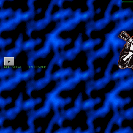
▶
CELESTINA - TIM HECKER