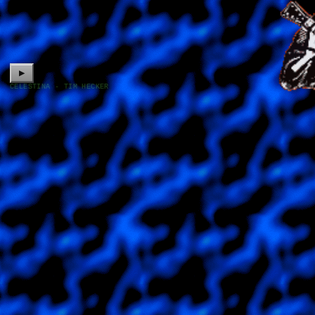
▶
CELESTINA - TIM HECKER