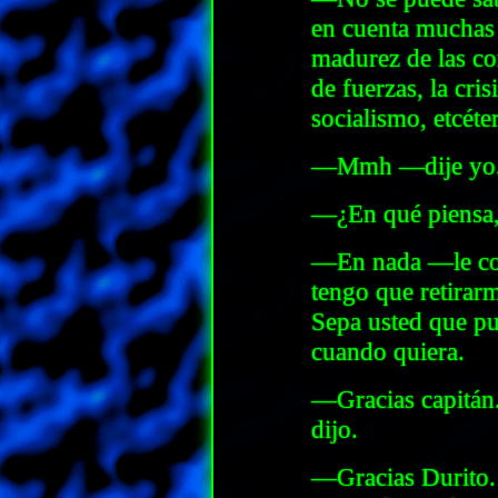
en cuenta muchas c
madurez de las con
de fuerzas, la cris
socialismo, etcéter
—Mmh —dije yo
—¿En qué piensa,
—En nada —le con
tengo que retirar
Sepa usted que pu
cuando quiera.
—Gracias capitán
dijo.
—Gracias Durito.