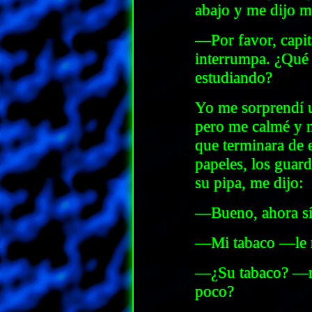
abajo y me dijo 
—Por favor, capit
interrumpa. ¿Qué 
estudiando?
Yo me sorprendí u
pero me calmé y m
que terminara de e
papeles, los guar
su pipa, me dijo:
—Bueno, ahora sí.
—Mi tabaco —le 
—¿Su tabaco? —me
poco?