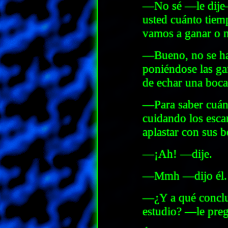
—No sé —le dije—
usted cuánto tiemp
vamos a ganar o 
—Bueno, no se ha
poniéndose las ga
de echar una boc
—Para saber cuán
cuidando los esca
aplastar con sus b
—¡Ah! —dije.
—Mmh —dijo él.
—¿Y a qué conclus
estudio? —le preg