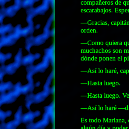
compañeros de que
escarabajos. Espe
—Gracias, capitán
orden.
—Como quiera que
muchachos son muy
dónde ponen el pi
—Así lo haré, cap
—Hasta luego.
—Hasta luego. Ve
—Así lo haré —dije
Es todo Mariana, 
algún día y poder