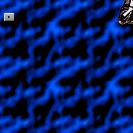
▶
CELESTINA - TIM HECKER