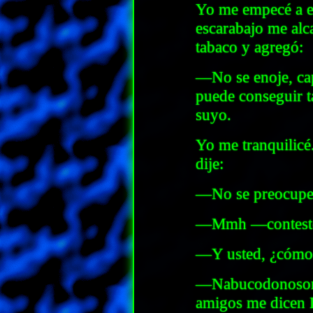
Yo me empecé a e
escarabajo me alca
tabaco y agregó:
—No se enoje, ca
puede conseguir t
suyo.
Yo me tranquilicé.
dije:
—No se preocupe.
—Mmh —contest
—Y usted, ¿cómo 
—Nabucodonosor 
amigos me dicen 