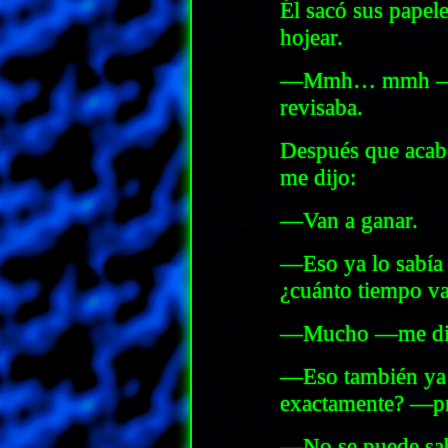
Él sacó sus papele
hojear.
—Mmh… mmh —decí
revisaba.
Después que acabó
me dijo:
—Van a ganar.
—Eso ya lo sabía
¿cuánto tiempo va
—Mucho —me dijo
—Eso también ya 
exactamente? —pr
—No se puede sab