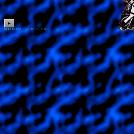
▶
CELESTINA - TIM HECKER