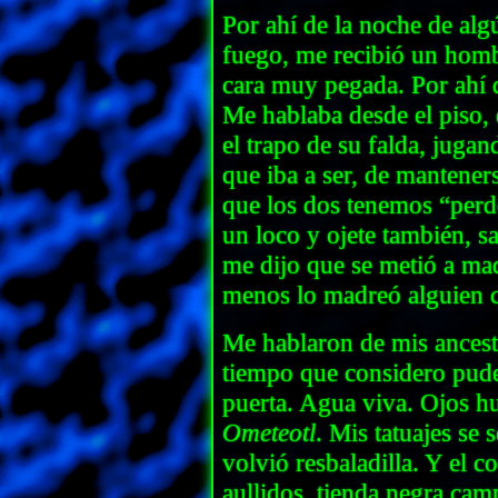
Por ahí de la noche de alg
fuego, me recibió un hom
cara muy pegada. Por ahí 
Me hablaba desde el piso,
el trapo de su falda, juga
que iba a ser, de mantener
que los dos tenemos “perd
un loco y ojete también, s
me dijo que se metió a mad
menos lo madreó alguien 
Me hablaron de mis ancest
tiempo que considero pude
puerta. Agua viva. Ojos h
Ometeotl
. Mis tatuajes se
volvió resbaladilla. Y el c
aullidos, tienda negra cam